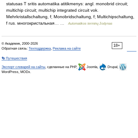
statusas T sritis automatika atitikmenys: angl. monobrid circuit;
multichip circuit; multichip integrated circuit vok.
Mehrkristallschaltung, f; Monobridschaltung, f; Multichipschaltung,
f rus. многокристальная… …
Automatikos terminų žodynas
© Академик, 2000-2026
18+
Обратная связь:
Техподдержка
,
Реклама на сайте
👣 Путешествия
Экспорт словарей на сайты
, сделанные на PHP,
Joomla,
Drupal,
WordPress, MODx.