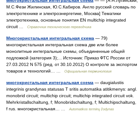
многокристальная интегральная схема
— — [Я.Н.Лугинский,
М.С.Фези Жилинская, Ю.С.Кабиров. Англо русский словарь по
электротехнике и электроэнергетике, Москва] Тематики
электротехника, основные понятия EN multichip integrated
circuit …
Справочник технического переводчика
Многокристальная интегральная схема
— 79)
многокристальная интегральная схема две или более
монолитные интегральные схемы, объединенные общей
подложкой (категория 3);... Источник: Приказ ФТС России от
27.03.2012 N 575 (ред. от 30.10.2012) О контроле за экспортом
товаров и технологий… …
Официальная терминология
многокристальная интегральная схема
— daugialustis
integrinis grandynas statusas T sritis automatika atitikmenys: angl.
monobrid circuit; multichip circuit; multichip integrated circuit vok.
Mehrkristallschaltung, f; Monobridschaltung, f; Multichipschaltung,
f rus. многокристальная… …
Automatikos terminų žodynas