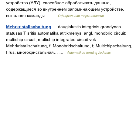
устройство (АЛУ), способное обрабатывать данные,
содержащиеся во внутреннем запоминающем устройстве,
выполняя команды… …
Официальная терминология
Mehrkristallschaltung
— daugialustis integrinis grandynas
statusas T sritis automatika atitikmenys: angl. monobrid circuit;
multichip circuit; multichip integrated circuit vok.
Mehrkristallschaltung, f; Monobridschaltung, f; Multichipschaltung,
f rus. многокристальная… …
Automatikos terminų žodynas